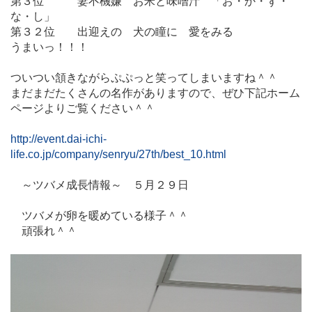
第３位 妻不機嫌 お米と味噌汁 「お・か・ず・
な・し」
第３２位
出迎えの 犬の瞳に 愛をみる
うまいっ！！！
ついつい頷きながらぷぷっと笑ってしまいますね＾＾
まだまだたくさんの名作がありますので、ぜひ下記ホーム
ページよりご覧ください＾＾
http://event.dai-ichi-
life.co.jp/company/senryu/27th/best_10.html
～ツバメ成長情報～ ５月２９日
ツバメが卵を暖めている様子＾＾
頑張れ＾＾