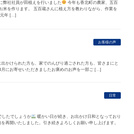
日に弊社社員が田植えを行いました
今年も香北町の農家、五百
お米を作ります。 五百蔵さんに植え方を教わりながら、作業を
年 […]
お客様の声
に出かけられた方も、家でのんびり過ごされた方も、皆さまにと
4月にお寄せいただきましたお褒めのお声を一部ご […]
日常
でしたでしょうか
暖かい日が続き、お出かけ日和となっており
務を再開いたしました。引き続きよろしくお願い申し上げます。