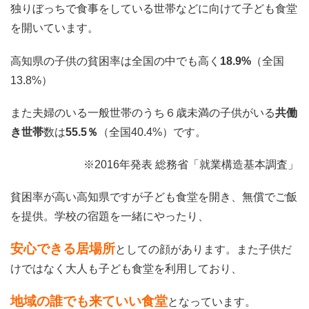
独りぼっちで
食事をしている世帯などに向けて子ども食堂
を開いています。
高知県の子供の貧困率は全国の中でも高く
18.9%
（全国
13.8%）
また夫婦のいる一般世帯のうち６歳未満の子供がいる
共働
き世帯
数は
55.5％
（全国40.4%）です。
※2016年発表 総務省「就業構造基本調査」
貧困率が高い高知県ですが子ども食堂を開き、無償でご飯
を提供。学校の宿題を一緒にやったり、
安心できる居場所
としての顔があります。また子供だ
けではなく大人も子ども食堂を利用しており、
地域の誰でも来ていい食堂
となっています。