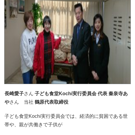
長崎愛子
さん
子ども食堂Kochi実行委員会 代表 秦泉寺あ
や
さん 当社
鶴原代表取締役
子ども食堂Kochi実行委員会では、経済的に貧困である世
帯や、親が共働きで子供が