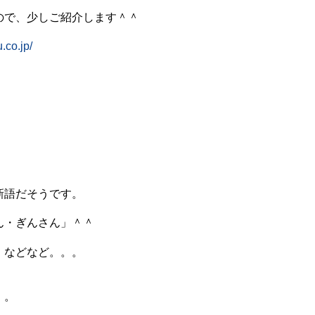
ので、少しご紹介します＾＾
u.co.jp/
新語だそうです。
ん・ぎんさん」＾＾
 などなど。。。
。。