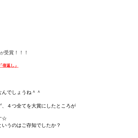
受賞！！！
が
「倍返し」
なんでしょうね＾＾
、４つ全てを大賞にしたところが
す
☆
というのはご存知でしたか？