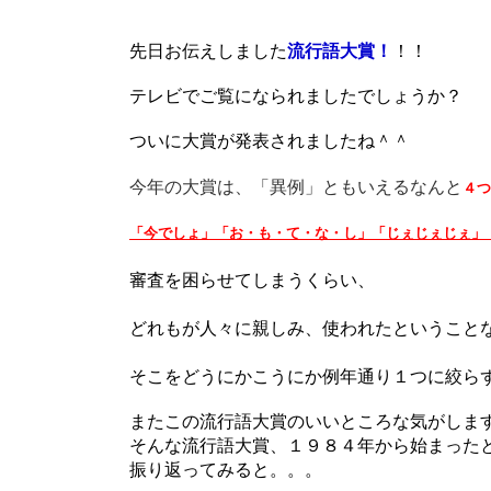
先日お伝えしました
流行語大賞！
！！
テレビでご覧になられましたでしょうか？
ついに大賞が発表されましたね＾＾
今年の大賞は、「異例」ともいえるなんと
４つ
「今でしょ」「お・も・て・な・し」「じぇじぇじぇ」
審査を困らせてしまうくらい、
どれもが人々に親しみ、使われたということ
そこをどうにかこうにか例年通り１つに絞らず
またこの流行語大賞のいいところな気がしま
そんな流行語大賞、１９８４年から始まった
振り返ってみると。。。