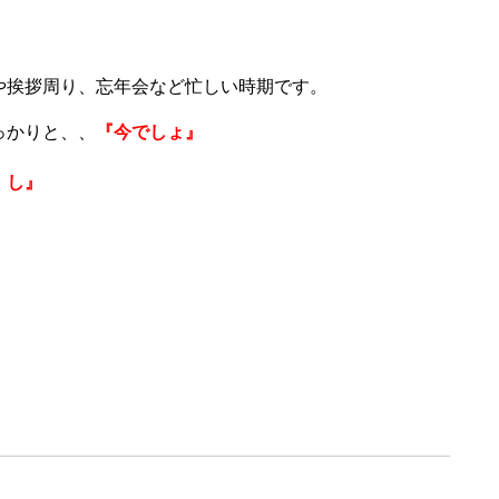
挨拶周り、忘年会など忙しい時期です。
っかりと、、
『今でしょ』
・し
』