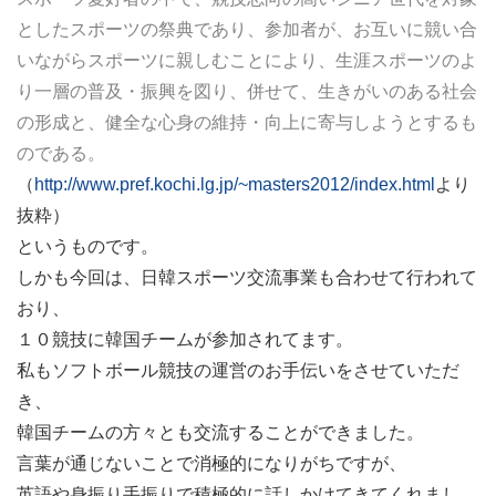
としたスポーツの祭典であり、参加者が、お互いに競い合
いながらスポーツに親しむことにより、生涯スポーツのよ
り一層の普及・振興を図り、併せて、生きがいのある社会
の形成と、健全な心身の維持・向上に寄与しようとするも
のである。
（
http://www.pref.kochi.lg.jp/~masters2012/index.html
より
抜粋）
というものです。
しかも今回は、日韓スポーツ交流事業も合わせて行われて
おり、
１０競技に韓国チームが参加されてます。
私もソフトボール競技の運営のお手伝いをさせていただ
き、
韓国チームの方々とも交流することができました。
言葉が通じないことで消極的になりがちですが、
英語や身振り手振りで積極的に話しかけてきてくれまし