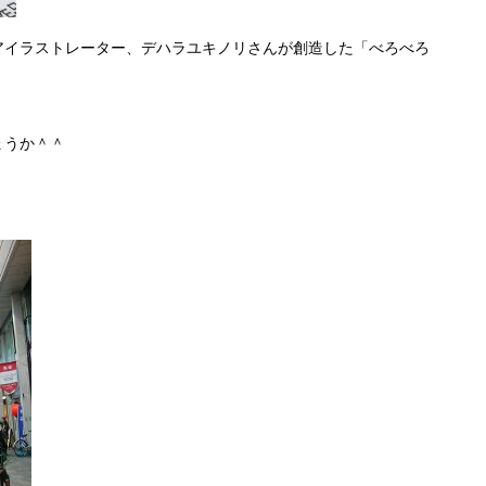
アイラストレーター、デハラユキノリさんが創造した「べろべろ
ょうか＾＾